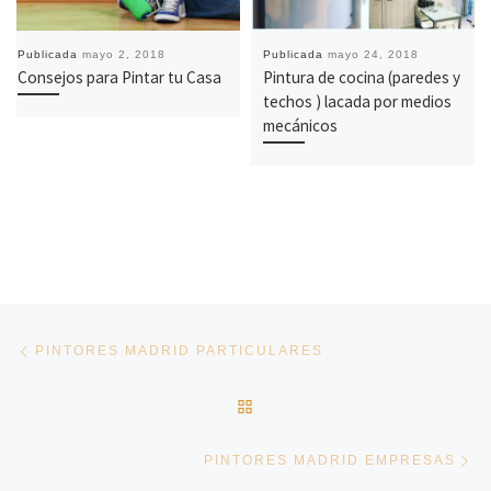
Publicada
mayo 2, 2018
Publicada
mayo 24, 2018
Consejos para Pintar tu Casa
Pintura de cocina (paredes y
techos ) lacada por medios
mecánicos
Navegación de entradas
Entrada anterior
PINTORES MADRID PARTICULARES
VOLVER A LA LISTA DE E
En
PINTORES MADRID EMPRESAS