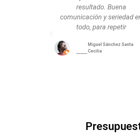
. Buena
duda volveré a contar con el
 seriedad en
repetir
Gema Moset
ánchez Santa
Presupuest