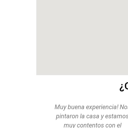
¿
riencia! Nos
Grandes profesionales.
sa y estamos
Puntualidad y una relació
os con el
calidad precio excelente..s