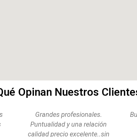
Qué Opinan Nuestros Cliente
Buen trabajo realizado, rápidos,
n
limpios y buen precio.
d
in
Recomendable.